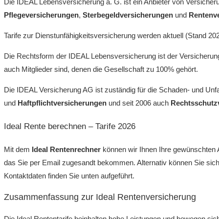
Die IDEAL Lebensversicherung a. G. ist ein Anbieter von Versiche
Pflegeversicherungen
,
Sterbegeldversicherungen
und
Rentenv
Tarife zur Dienstunfähigkeitsversicherung werden aktuell (Stand 20
Die Rechtsform der IDEAL Lebensversicherung ist der Versicherungs
auch Mitglieder sind, denen die Gesellschaft zu 100% gehört.
Die IDEAL Versicherung AG ist zuständig für die Schaden- und Unf
und
Haftpflichtversicherungen
und seit 2006 auch
Rechtsschutz
Ideal Rente berechnen – Tarife 2026
Mit dem
Ideal Rentenrechner
können wir Ihnen Ihre gewünschten 
das Sie per Email zugesandt bekommen. Alternativ können Sie sich 
Kontaktdaten finden Sie unten aufgeführt.
Zusammenfassung zur Ideal Rentenversicherung
Die Ideal Rententarife beinhalten hohe Leistungen und bewegen sich 